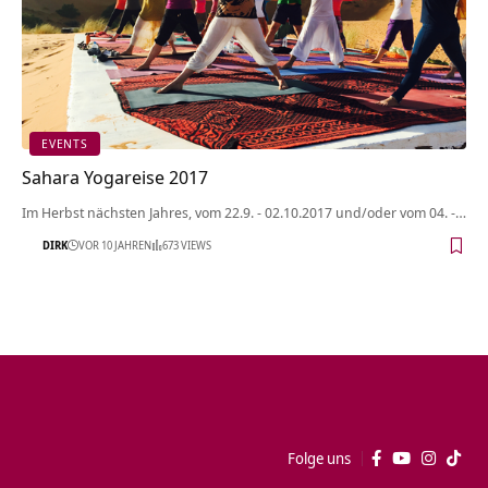
EVENTS
Sahara Yogareise 2017
Im Herbst nächsten Jahres, vom 22.9. - 02.10.2017 und/oder vom 04. -…
DIRK
VOR 10 JAHREN
673 VIEWS
Folge uns