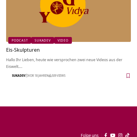
PODCAST
SUKADEV
VIDEO
Eis-Skulpturen
Hallo Ihr Lieben, heute wie versprochen zwei neue Videos aus der
Eiswelt.…
SUKADEV
VOR 18 JAHREN
509 VIEWS
Folge uns