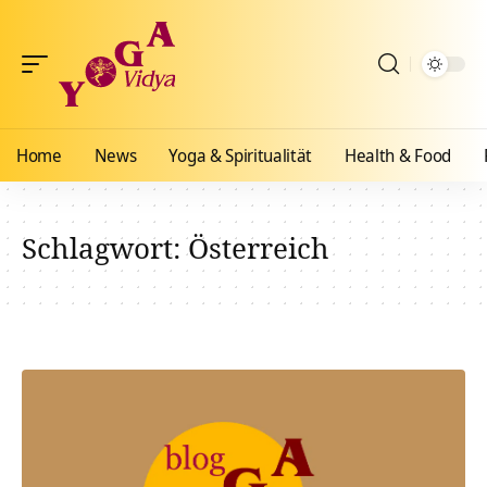
Home
News
Yoga & Spiritualität
Health & Food
Schlagwort:
Österreich