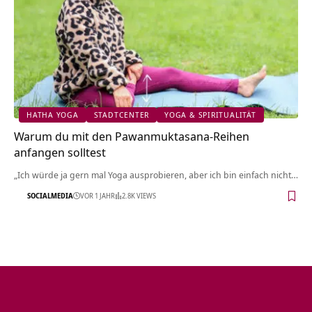
HATHA YOGA
STADTCENTER
YOGA & SPIRITUALITÄT
Warum du mit den Pawanmuktasana-Reihen
anfangen solltest
„Ich würde ja gern mal Yoga ausprobieren, aber ich bin einfach nicht…
SOCIALMEDIA
VOR 1 JAHR
2.8K VIEWS