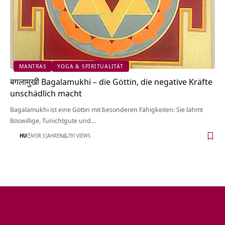
MANTRAS
YOGA & SPIRITUALITÄT
बगलामुखी Bagalamukhi – die Göttin, die negative Kräfte
unschädlich macht
Bagalamukhi ist eine Göttin mit besonderen Fähigkeiten: Sie lähmt
Böswillige, Tunichtgute und…
HU
VOR 3 JAHREN
791 VIEWS