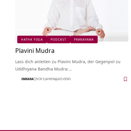
HATHA YOGA
PODCAST
PRANAYAMA
Plavini Mudra
Lass dich anleiten zu Plavini Mudra, der Gegenpol zu
Uddhiyana Bandha Mudra:…
OMKARA
VOR 9 JAHREN
603 VIEWS