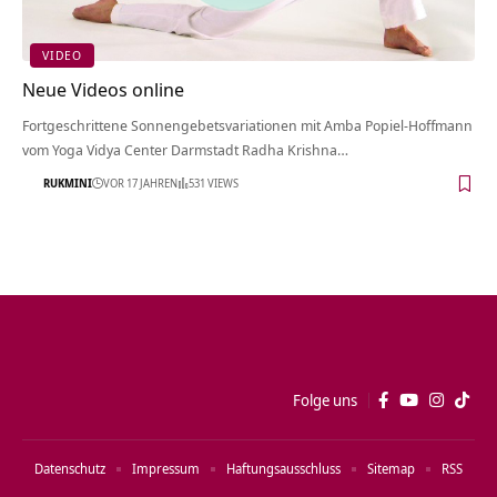
VIDEO
Neue Videos online
Fortgeschrittene Sonnengebetsvariationen mit Amba Popiel-Hoffmann
vom Yoga Vidya Center Darmstadt Radha Krishna…
RUKMINI
VOR 17 JAHREN
531 VIEWS
Folge uns
Datenschutz
Impressum
Haftungsausschluss
Sitemap
RSS