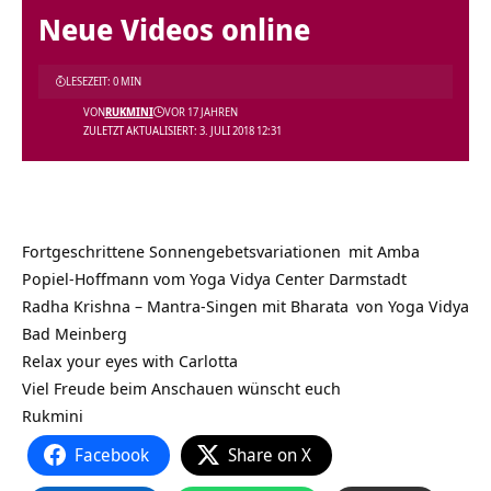
Neue Videos online
LESEZEIT: 0 MIN
VON
RUKMINI
VOR 17 JAHREN
ZULETZT AKTUALISIERT: 3. JULI 2018 12:31
Fortgeschrittene Sonnengebetsvariationen
mit Amba
Popiel-Hoffmann vom
Yoga Vidya Center Darmstadt
Radha Krishna – Mantra-Singen mit Bharata
von
Yoga Vidya
Bad Meinberg
Relax your eyes with Carlotta
Viel Freude beim Anschauen wünscht euch
Rukmini
Facebook
Share on X