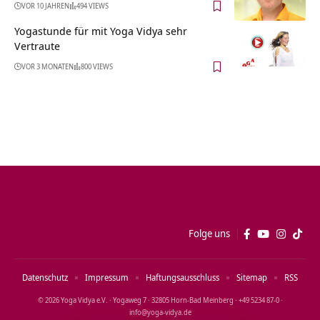
VOR 10 JAHREN
494 VIEWS
Yogastunde für mit Yoga Vidya sehr
Vertraute
VOR 3 MONATEN
800 VIEWS
Folge uns
Datenschutz
Impressum
Haftungsausschluss
Sitemap
RSS
© 2026 Yoga Vidya e.V. · Yogaweg 7 · 32805 Horn‑Bad Meinberg · +49 5234 87‑0 ·
info@yoga‑vidya.de