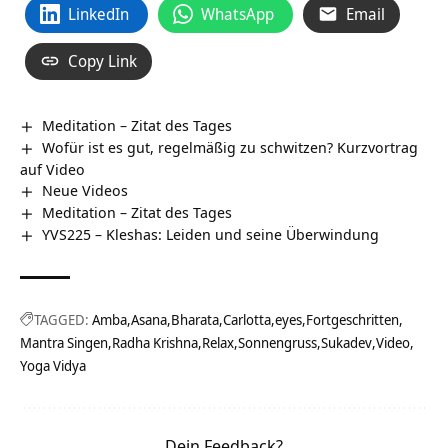
LinkedIn
WhatsApp
Email
Copy Link
Meditation – Zitat des Tages
Wofür ist es gut, regelmäßig zu schwitzen? Kurzvortrag
auf Video
Neue Videos
Meditation – Zitat des Tages
YVS225 – Kleshas: Leiden und seine Überwindung
TAGGED:
Amba
Asana
Bharata
Carlotta
eyes
Fortgeschritten
Mantra Singen
Radha Krishna
Relax
Sonnengruss
Sukadev
Video
Yoga Vidya
Dein Feedback?