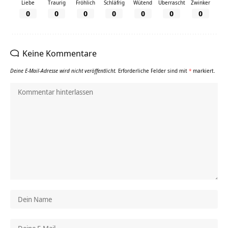
Liebe
Traurig
Fröhlich
Schläfrig
Wütend
Überrascht
Zwinker
0
0
0
0
0
0
0
Keine Kommentare
Deine E-Mail-Adresse wird nicht veröffentlicht.
Erforderliche Felder sind mit
*
markiert.