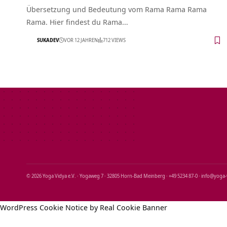
Übersetzung und Bedeutung vom Rama Rama Rama
Rama. Hier findest du Rama…
SUKADEV
VOR 12 JAHREN
712 VIEWS
© 2026 Yoga Vidya e.V. · Yogaweg 7 · 32805 Horn‑Bad Meinberg · +49 5234 87‑0 · info@yoga
WordPress Cookie Notice by Real Cookie Banner