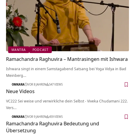
MANTRA
PODCAST
Ramachandra Raghuvira – Mantrasingen mit Ishwara
Ishwara singt in einem Samstagabend Satsang bei Yoga Vidya in Bad
Meinberg…
OMKARA
VOR 8 JAHREN
547 VIEWS
Neue Videos
VC222 Sei weise und verwirkliche dein Selbst - Viveka Chudamani 222.
Vers…
OMKARA
VOR 9 JAHREN
459 VIEWS
Ramachandra Raghuvira Bedeutung und
Übersetzung