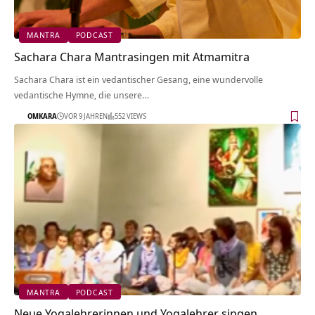
MANTRA
PODCAST
Sachara Chara Mantrasingen mit Atmamitra
Sachara Chara ist ein vedantischer Gesang, eine wundervolle
vedantische Hymne, die unsere…
OMKARA
VOR 9 JAHREN
552 VIEWS
MANTRA
PODCAST
Neue Yogalehrerinnen und Yogalehrer singen