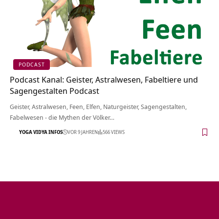
PODCAST
Podcast Kanal: Geister, Astralwesen, Fabeltiere und
Sagengestalten Podcast
Geister, Astralwesen, Feen, Elfen, Naturgeister, Sagengestalten,
Fabelwesen - die Mythen der Völker…
YOGA VIDYA INFOS
VOR 9 JAHREN
566 VIEWS