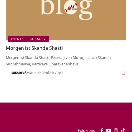
EVENTS
SUKADEV
Morgen ist Skanda Shasti
Morgen ist Skanda Shasti, Feiertag von Muruga, auch Skanda,
Subrahmanya, Kartikeya, Sharavanabhava…
SUKADEV
VOR 14 JAHREN
541 VIEWS
Folge uns