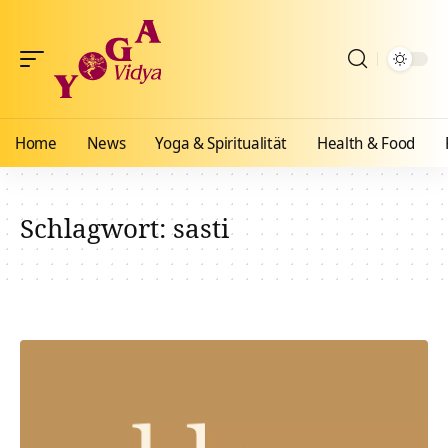
Home
News
Yoga & Spiritualität
Health & Food
Schlagwort:
sasti