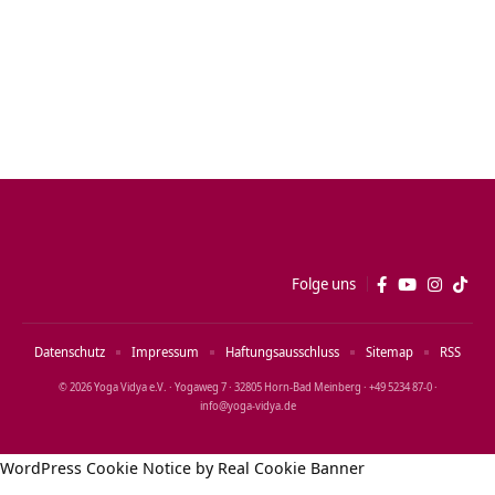
Folge uns
Datenschutz
Impressum
Haftungsausschluss
Sitemap
RSS
© 2026 Yoga Vidya e.V. · Yogaweg 7 · 32805 Horn‑Bad Meinberg · +49 5234 87‑0 ·
info@yoga‑vidya.de
WordPress Cookie Notice by Real Cookie Banner