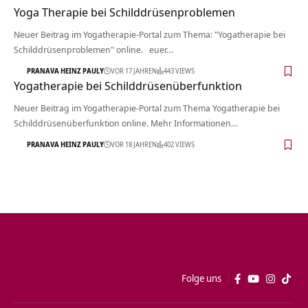
Yoga Therapie bei Schilddrüsenproblemen
Neuer Beitrag im Yogatherapie-Portal zum Thema: "Yogatherapie bei
Schilddrüsenproblemen" online. euer…
PRANAVA HEINZ PAULY
VOR 17 JAHREN
443 VIEWS
Yogatherapie bei Schilddrüsenüberfunktion
Neuer Beitrag im Yogatherapie-Portal zum Thema Yogatherapie bei
Schilddrüsenüberfunktion online. Mehr Informationen…
PRANAVA HEINZ PAULY
VOR 18 JAHREN
402 VIEWS
Folge uns