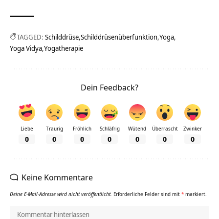
TAGGED:
Schilddrüse
Schilddrüsenüberfunktion
Yoga
Yoga Vidya
Yogatherapie
Dein Feedback?
Liebe
Traurig
Fröhlich
Schläfrig
Wütend
Überrascht
Zwinker
0
0
0
0
0
0
0
Keine Kommentare
Deine E-Mail-Adresse wird nicht veröffentlicht.
Erforderliche Felder sind mit
*
markiert.