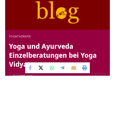
YOGATHERAPIE
Yoga und Ayurveda
Einzelberatungen bei Yoga
Vidya
LESEZEIT: 1 MIN
VON
PRANAVA HEINZ PAULY
VOR 18 JAHREN
ZULETZT AKTUALISIERT: 23. MAI 2025 11:01