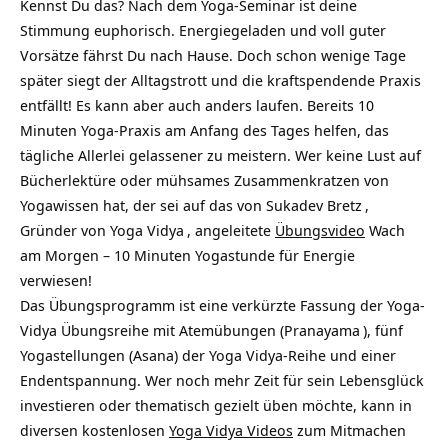
Kennst Du das? Nach dem Yoga-Seminar ist deine
Stimmung euphorisch. Energiegeladen und voll guter
Vorsätze fährst Du nach Hause. Doch schon wenige Tage
später siegt der Alltagstrott und die kraftspendende Praxis
entfällt! Es kann aber auch anders laufen. Bereits 10
Minuten Yoga-Praxis am Anfang des Tages helfen, das
tägliche Allerlei gelassener zu meistern. Wer keine Lust auf
Bücherlektüre oder mühsames Zusammenkratzen von
Yogawissen hat, der sei auf das von
Sukadev Bretz
,
Gründer von
Yoga Vidya
, angeleitete
Übungsvideo
Wach
am Morgen – 10 Minuten Yogastunde für Energie
verwiesen!
Das Übungsprogramm ist eine verkürzte Fassung der Yoga-
Vidya Übungsreihe mit Atemübungen (
Pranayama
), fünf
Yogastellungen (Asana) der Yoga Vidya-Reihe und einer
Endentspannung. Wer noch mehr Zeit für sein Lebensglück
investieren oder thematisch gezielt üben möchte, kann in
diversen kostenlosen
Yoga Vidya Videos
zum Mitmachen