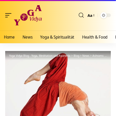
Aa
Größenänderun
Home
News
Yoga & Spiritualität
Health & Food
Yoga Vidya Blog - Yoga, Meditation und Ayurveda
>
Blog
>
News
>
Ashrams
>
Allgäu