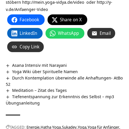
stöbern
http://mein.yoga-vidya.de/video
oder
http://y-
v.de/Anfaenger-Video
Facebook
Share on X
LinkedIn
WhatsApp
Email
Copy Link
Asana Intensiv mit Narayani
Yoga Wiki über Spirituelle Namen
Durch Kontemplation überwinde alle Anhaftungen- AtBo
52
Meditation – Zitat des Tages
Tiefenentspannung zur Erkenntnis des Selbst – mp3
Übungsanleitung
TAGGED:
Energie
Hatha Yoga
Sukadev
Yoga
Yoga für Anfänger