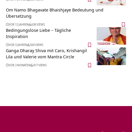
Om Namo Bhagavate Bhaishjaye Bedeutung und
Übersetzung
VOR 12 JAHREN
638 VIEWS
Bedingungslose Liebe – Tägliche
Inspiration
VOR 3 JAHREN
504 VIEWS
Ganga Dharay Shiva mit Caro, Krishangil
Lila und Valerie vom Mantra Circle
VOR 3 MONATEN
417 VIEWS