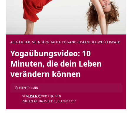
ALLGÄU
BAD MEINBERG
HATHA YOGA
NORDSEE
VIDEO
WESTERWALD
Yogaübungsvideo: 10
Minuten, die dein Leben
verändern können
LESEZEIT: 1 MIN
VON
LISA N.
VOR 13 JAHREN
ZULETZT AKTUALISIERT: 3. JULI 2018 13:57