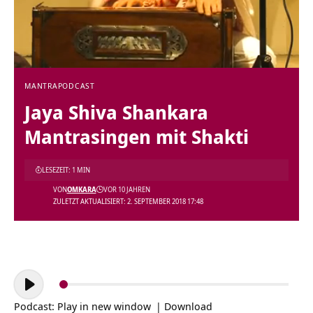
MANTRA
PODCAST
Jaya Shiva Shankara
Mantrasingen mit Shakti
LESEZEIT: 1 MIN
VON
OMKARA
VOR 10 JAHREN
ZULETZT AKTUALISIERT: 2. SEPTEMBER 2018 17:48
Audio-
Player
Podcast:
Play in new window
|
Download