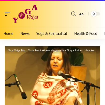
Aa
Größenänderun
Home
News
Yoga & Spiritualität
Health & Food
Yoga Vidya Blog - Yoga, Meditation und Ayurveda
>
Blog
>
Podcast
>
Mantra
>
Jaya S