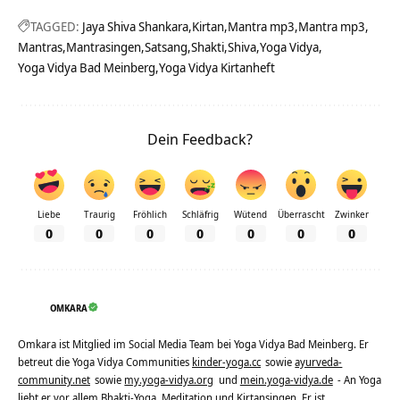
TAGGED:
Jaya Shiva Shankara
Kirtan
Mantra mp3
Mantra mp3
Mantras
Mantrasingen
Satsang
Shakti
Shiva
Yoga Vidya
Yoga Vidya Bad Meinberg
Yoga Vidya Kirtanheft
Dein Feedback?
Liebe
Traurig
Fröhlich
Schläfrig
Wütend
Überrascht
Zwinker
0
0
0
0
0
0
0
OMKARA
Omkara ist Mitglied im Social Media Team bei Yoga Vidya Bad Meinberg. Er
betreut die Yoga Vidya Communities
kinder-yoga.cc
sowie
ayurveda-
community.net
sowie
my.yoga-vidya.org
und
mein.yoga-vidya.de
- An Yoga
liebt er vor allem Bhakti-Yoga, Meditation und Kirtansingen. Er ist