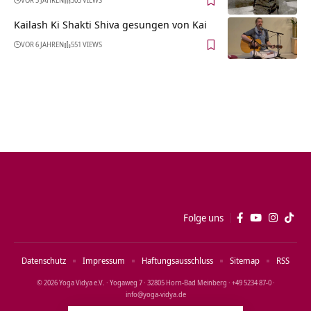
Kailash Ki Shakti Shiva gesungen von Kai
VOR 6 JAHREN
551 VIEWS
Folge uns
Datenschutz
Impressum
Haftungsausschluss
Sitemap
RSS
© 2026 Yoga Vidya e.V. · Yogaweg 7 · 32805 Horn‑Bad Meinberg · +49 5234 87‑0 ·
info@yoga‑vidya.de