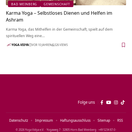
BAD MEINBERG
GEMEINSCHAFT
Karma Yoga – Selbstloses Dienen und Helfen im
Ashram
Karma Yoga, das Mithelfen in der Gemeinschaft, spielt auf dem
spirituellen Weg eine…
YOGA-VIDYA
VOR 10 JAHREN
526 VIEWS
Folge uns
Datenschutz
Impressum
Haftungsausschluss
Sitemap
RSS
© 2026 Yoga Vidya e.V. · Yogaweg 7 · 32805 Horn‑Bad Meinberg · +49 5234 87‑0 ·