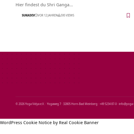
Hier findest du Shri Ganga…
SUKADEV
VOR 12 JAHREN
595 VIEWS
© 2026 Yoga Vidya e.V. · Yogaweg 7 · 32805 Horn‑Bad Meinberg · +49 5234 87‑0 · info@yoga
WordPress Cookie Notice by Real Cookie Banner