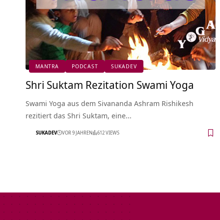
MANTRA
PODCAST
SUKADEV
Shri Suktam Rezitation Swami Yoga
Swami Yoga aus dem Sivananda Ashram Rishikesh
rezitiert das Shri Suktam, eine…
SUKADEV
VOR 9 JAHREN
612 VIEWS