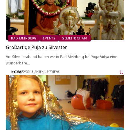
BAD MEINBERG
EVENTS
GEMEINSCHAFT
Großartige Puja zu Silvester
Am Silvesterabend hatten wir in Bad Meinberg bei Yoga Vidya eine
wunderbare…
NYIMA
VOR 13 JAHREN
447 VIEWS