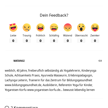
Dein Feedback?
Liebe
Traurig
Fröhlich
Schläfrig
Wütend
Überrascht
Zwinker
0
0
0
0
0
0
0
MATANGI
weiblich, 40 Jahre, freiberuflich selbständig als Yogalehrerin, Kinderyoga
Schule, Achtsamkeits Praxis, Ayurveda Masseurin, Erlebnispädagogin,
Lachyoga Leiterin, Trainerin für das Zentrum für Bildungsgesundheit
www.bildungsgesundheit.de, Ausbilderin, Referentin Yoga für Kinder,
Yogareisen Korfu www.yogareisen-korfu.de... bewusst-lebendig-lernen
2 Kommentare