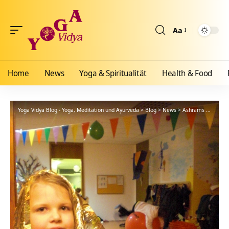
Aa
Größenänderun
Home
News
Yoga & Spiritualität
Health & Food
Yoga Vidya Blog - Yoga, Meditation und Ayurveda
>
Blog
>
News
>
Ashrams
>
Bad Me