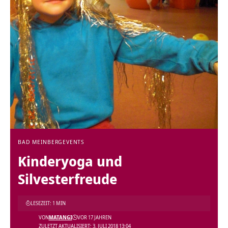
BAD MEINBERG
EVENTS
Kinderyoga und
Silvesterfreude
LESEZEIT: 1 MIN
VON
MATANGI
VOR 17 JAHREN
ZULETZT AKTUALISIERT: 3. JULI 2018 13:04