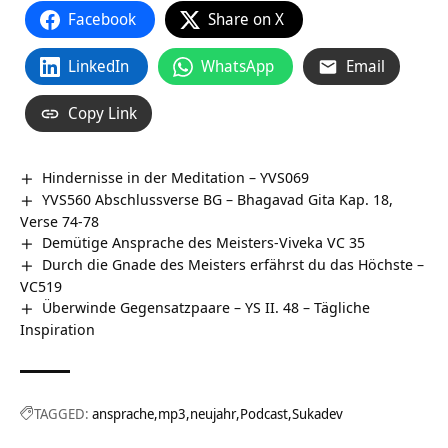
Facebook
Share on X
LinkedIn
WhatsApp
Email
Copy Link
Hindernisse in der Meditation – YVS069
YVS560 Abschlussverse BG – Bhagavad Gita Kap. 18,
Verse 74-78
Demütige Ansprache des Meisters-Viveka VC 35
Durch die Gnade des Meisters erfährst du das Höchste –
VC519
Überwinde Gegensatzpaare – YS II. 48 – Tägliche
Inspiration
TAGGED:
ansprache
mp3
neujahr
Podcast
Sukadev