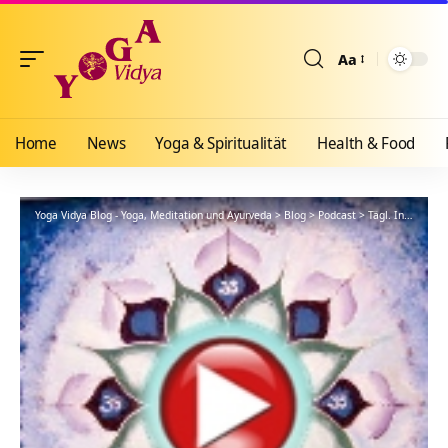
Aa
Größenänderun
Home
News
Yoga & Spiritualität
Health & Food
Yoga Vidya Blog - Yoga, Meditation und Ayurveda
>
Blog
>
Podcast
>
Tägl. Inspiration