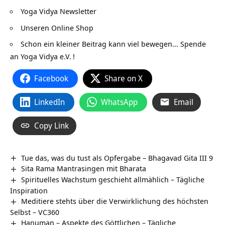
Yoga Vidya Newsletter
Unseren Online Shop
Schon ein kleiner Beitrag kann viel bewegen…
Spende
an Yoga Vidya e.V.
!
Facebook
Share on X
LinkedIn
WhatsApp
Email
Copy Link
Tue das, was du tust als Opfergabe – Bhagavad Gita III 9
Sita Rama Mantrasingen mit Bharata
Spirituelles Wachstum geschieht allmählich – Tägliche
Inspiration
Meditiere stehts über die Verwirklichung des höchsten
Selbst – VC360
Hanuman – Aspekte des Göttlichen – Tägliche