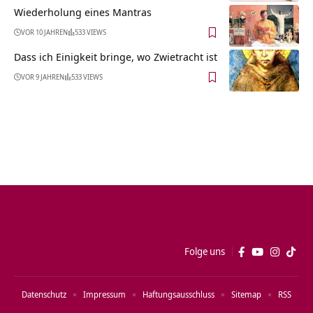
Wiederholung eines Mantras
VOR 10 JAHREN
533 VIEWS
Dass ich Einigkeit bringe, wo Zwietracht ist
VOR 9 JAHREN
533 VIEWS
Folge uns
Datenschutz
Impressum
Haftungsausschluss
Sitemap
RSS