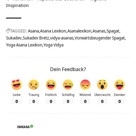
Inspiration
TAGGED:
Asana
Asana Lexikon
Asanalexikon
Asanas
Spagat
Sukadev
Sukadev Bretz
vidya-asanas
Vorwärtsbeugender Spagat
Yoga Asana Lexikon
Yoga Vidya
Dein Feedback?
Liebe
Traurig
Fröhlich
Schläfrig
Wütend
Überrascht
Zwinker
0
0
0
0
0
0
0
OMKARA