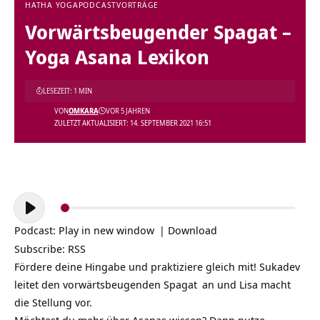
HATHA YOGA
PODCAST
VORTRÄGE
Vorwärtsbeugender Spagat –
Yoga Asana Lexikon
LESEZEIT: 1 MIN
VON
OMKARA
VOR 5 JAHREN
ZULETZT AKTUALISIERT: 14. SEPTEMBER 2021 16:51
Audio-
Player
Podcast:
Play in new window
|
Download
Subscribe:
RSS
Fördere deine Hingabe und praktiziere gleich mit! Sukadev
leitet den vorwärtsbeugenden
Spagat
an und Lisa macht
die Stellung vor.