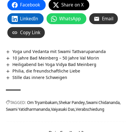
Facebook
Share on X
LinkedIn
WhatsApp
Email
Copy Link
Yoga und Vedanta mit Swami Tattvarupananda
10 Jahre Bad Meinberg – 50 Jahre Val Morin
Heiligabend bei Yoga Vidya Bad Meinberg
Philia, die freundschaftliche Liebe
Stille das innere Schweigen
TAGGED:
Om Tryambakam
Shekar Pandey
Swami Chidananda
Swami Yatidharmananda
Vaiyasaki Das
Verabschiedung