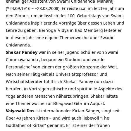
ehemaliger Assistent von
Swami Chidananda
Maharaj
(*24.09.1916 – +28.08.2008). Er reiste u.a. im letzten Jahr um
den Globus, um anlässlich des 100. Geburtstags von Swami
Chidananda inspirierende Vorträge über dessen Leben und
Lehre zu geben. Bei
Yoga
Vidya in Bad Meinberg leitete er
in diesem Jahr eine eigene Themenwoche über Swami
Chidananda.
Shekar Pandey
war in seiner Jugend Schüler von
Swami
Chinmayananda
, begann ein Studium und wurde
Personalchef von einem der größten Konzerne der Welt.
Nach seiner Tätigkeit als Universitätsprofessor und
Wirtschaftsberater fühlt sich Shekar Pandey nun dazu
berufen, in Vorträgen ethische und spirituelle Aspekte des
Yoga anderen Menschen näherzubringen. Shekar leitete
eine Themenwoche zur
Bhagavad Gita
im August.
Vaiyasaki Das
ist internationaler Kirtan-Sänger, singt seit
über 40 Jahren Kirtan – und wird auch liebevoll “The
Godfather of Kirtan” genannt. Er ist einer der frühen