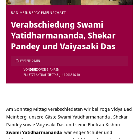
BAD MEINBERG
GEMEINSCHAFT
Verabschiedung Swami
Yatidharmananda, Shekar
Pandey und Vaiyasaki Das
LESEZEIT: 2 MIN
VON
DIRK
VOR 9 JAHREN
ZULETZT AKTUALISIERT: 3. JULI 2018 16:10
Am Sonntag Mittag verabschiedeten wir bei
Yoga Vidya Bad
Meinberg
unsere Gäste
Swami Yatidharmananda
, Shekar
Pandey sowie
Vaiyasaki Das und seine Ehefrau Kishori
.
Swami Yatidharmananda
war enger Schüler und