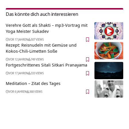
Das könnte dich auch interessieren
Verehre Gott als Shakti – mp3-Vortrag mit
Yoga Meister Sukadev
VOR 17 JAHREN
507 VIEWS
Rezept: Reisnudeln mit Gemüse und
Kokos-Chili-Limetten Soße
VOR 12 JAHREN
749 VIEWS
Fortgeschrittenes Sitali Sitkari Pranayama
VOR 17 JAHREN
333 VIEWS
Meditation – Zitat des Tages
VOR 6 JAHREN
368 VIEWS