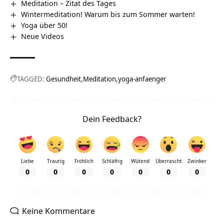
Meditation – Zitat des Tages
Wintermeditation! Warum bis zum Sommer warten!
Yoga über 50!
Neue Videos
TAGGED:
Gesundheit
Meditation
yoga-anfaenger
Dein Feedback?
Liebe
Traurig
Fröhlich
Schläfrig
Wütend
Überrascht
Zwinker
0
0
0
0
0
0
0
Keine Kommentare