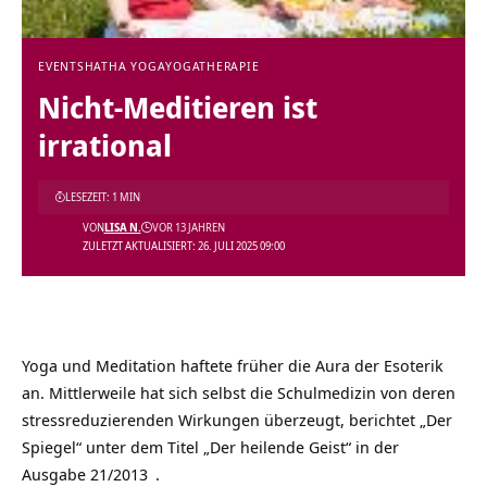
EVENTS
HATHA YOGA
YOGATHERAPIE
Nicht-Meditieren ist
irrational
LESEZEIT: 1 MIN
VON
LISA N.
VOR 13 JAHREN
ZULETZT AKTUALISIERT: 26. JULI 2025 09:00
Yoga und Meditation haftete früher die Aura der Esoterik
an. Mittlerweile hat sich selbst die Schulmedizin von deren
stressreduzierenden Wirkungen überzeugt, berichtet „Der
Spiegel“ unter dem Titel
„Der heilende Geist“ in der
Ausgabe 21/2013
.