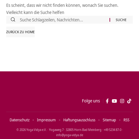
Es scheint, dass wir nicht finden können, wonach Sie suchen.
Vielleicht kann die Suche helfen
Suche
nach:
ZURÜCK ZU HOME
Folge uns
Datenschutz
Impressum
Haftungsausschluss
Sitemap
RSS
© 2026 Yoga Vidya e.V. · Yogaweg 7 · 32805 Horn‑Bad Meinberg · +49 5234 87‑0 ·
info@yoga‑vidya.de