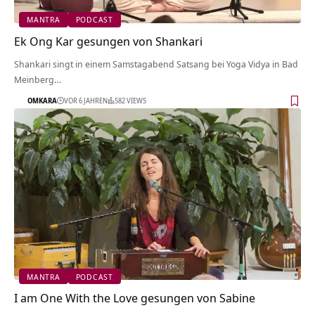
MANTRA
PODCAST
Ek Ong Kar gesungen von Shankari
Shankari singt in einem Samstagabend Satsang bei Yoga Vidya in Bad
Meinberg…
OMKARA
VOR 6 JAHREN
582 VIEWS
MANTRA
PODCAST
I am One With the Love gesungen von Sabine