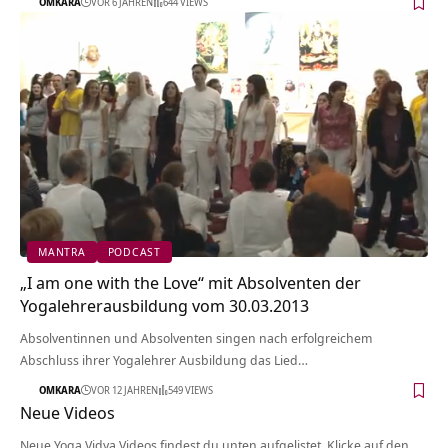
OMKARA
VOR 6 JAHREN
644 VIEWS
MANTRA
PODCAST
„I am one with the Love“ mit Absolventen der
Yogalehrerausbildung vom 30.03.2013
Absolventinnen und Absolventen singen nach erfolgreichem
Abschluss ihrer Yogalehrer Ausbildung das Lied…
OMKARA
VOR 12 JAHREN
549 VIEWS
Neue Videos
Neue Yoga Vidya Videos findest du unten aufgelistet. Klicke auf den