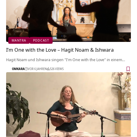
MANTRA
PODCAST
I’m One with the Love – Hagit Noam & Ishwara
Hagit Noam und Ishwara singen "I'm One with the Love" in einem…
OMKARA
VOR 6 JAHREN
526 VIEWS