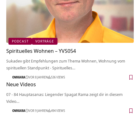
PODCAST
VORTRÄGE
Spirituelles Wohnen – YVS054
Sukadev gibt Empfehlungen zum Thema Wohnen, Wohnung vom
spirituellen Standpunkt - Spirituelles…
OMKARA
VOR 8 JAHREN
536 VIEWS
Neue Videos
07 - 84 Hauptasanas: Liegender Spagat Rama zeigt dir in diesem
Video…
OMKARA
VOR 9 JAHREN
494 VIEWS