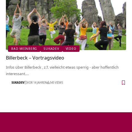
BAD MEINBERG
SUKADEV
VIDEO
Billerbeck‏‎ – Vortragsvideo
Infos über Billerbeck‏‎ , z.T. vielleicht etwas sperrig - aber hoffentlich
interessant.…
SUKADEV
VOR 14 JAHREN
545 VIEWS