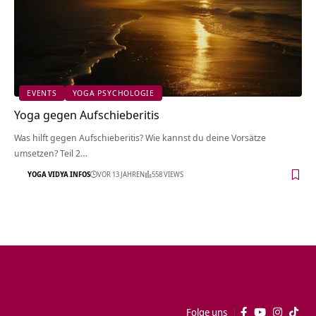
EVENTS
YOGA PSYCHOLOGIE
Yoga gegen Aufschieberitis
Was hilft gegen Aufschieberitis? Wie kannst du deine Vorsätze
umsetzen? Teil 2…
YOGA VIDYA INFOS
VOR 13 JAHREN
558 VIEWS
Folge uns