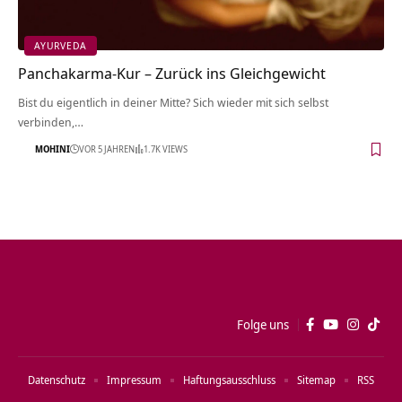
AYURVEDA
Panchakarma-Kur – Zurück ins Gleichgewicht
Bist du eigentlich in deiner Mitte? Sich wieder mit sich selbst
verbinden,…
MOHINI
VOR 5 JAHREN
1.7K VIEWS
Folge uns
Datenschutz
Impressum
Haftungsausschluss
Sitemap
RSS