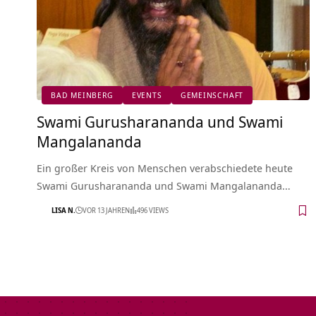
BAD MEINBERG
EVENTS
GEMEINSCHAFT
Swami Gurusharananda und Swami
Mangalananda
Ein großer Kreis von Menschen verabschiedete heute
Swami Gurusharananda und Swami Mangalananda…
LISA N.
VOR 13 JAHREN
496 VIEWS