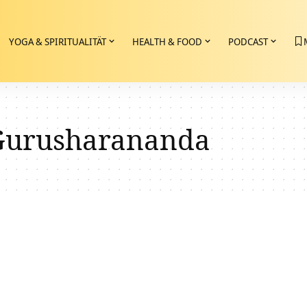
YOGA & SPIRITUALITÄT
HEALTH & FOOD
PODCAST
Gurusharananda