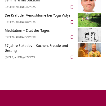
Seminare mit Sukadev
VOR 10 JAHREN
345 VIEWS
Die Kraft der Venusblume bei Yoga Vidya
VOR 15 JAHREN
849 VIEWS
Meditation – Zitat des Tages
VOR 16 JAHREN
521 VIEWS
57 Jahre Sukadev – Kuchen, Freude und
Gesang
VOR 7 JAHREN
417 VIEWS