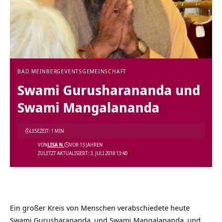
BAD MEINBERG
EVENTS
GEMEINSCHAFT
Swami Gurusharananda und
Swami Mangalananda
LESEZEIT: 1 MIN
VON
LISA N.
VOR 13 JAHREN
ZULETZT AKTUALISIERT: 3. JULI 2018 13:40
Ein großer Kreis von Menschen verabschiedete heute
Swami
Gurusharananda
und Swami
Mangalananda
und