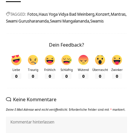
TAGGED:
Fotos
Haus Yoga Vidya Bad Meinberg
Konzert
Mantras
Swami Gurusharananda
Swami Mangalananda
Swamis
Dein Feedback?
Liebe
Traurig
Fröhlich
Schläfrig
Wütend
Überrascht
Zwinker
0
0
0
0
0
0
0
Keine Kommentare
Deine E-Mail-Adresse wird nicht veröffentlicht.
Erforderliche Felder sind mit
*
markiert.