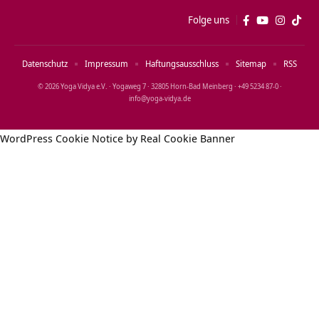
Folge uns
Datenschutz
Impressum
Haftungsausschluss
Sitemap
RSS
© 2026 Yoga Vidya e.V. · Yogaweg 7 · 32805 Horn‑Bad Meinberg · +49 5234 87‑0 ·
info@yoga‑vidya.de
WordPress Cookie Notice by Real Cookie Banner