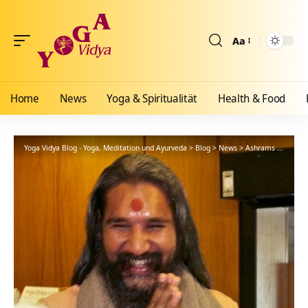
Aa
Größenänderun
Home
News
Yoga & Spiritualität
Health & Food
Yoga Vidya Blog - Yoga, Meditation und Ayurveda
>
Blog
>
News
>
Ashrams
>
Bad Me