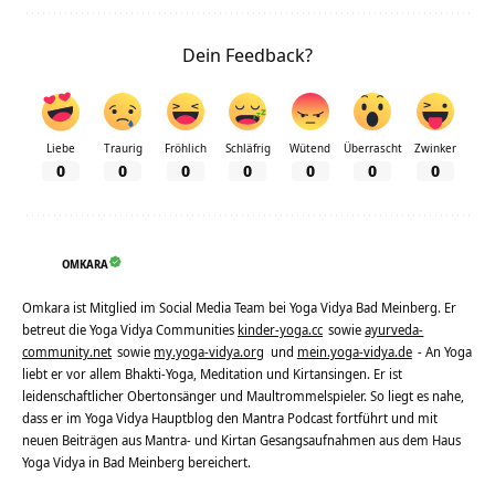
Dein Feedback?
Liebe
Traurig
Fröhlich
Schläfrig
Wütend
Überrascht
Zwinker
0
0
0
0
0
0
0
OMKARA
Omkara ist Mitglied im Social Media Team bei Yoga Vidya Bad Meinberg. Er
betreut die Yoga Vidya Communities
kinder-yoga.cc
sowie
ayurveda-
community.net
sowie
my.yoga-vidya.org
und
mein.yoga-vidya.de
- An Yoga
liebt er vor allem Bhakti-Yoga, Meditation und Kirtansingen. Er ist
leidenschaftlicher Obertonsänger und Maultrommelspieler. So liegt es nahe,
dass er im Yoga Vidya Hauptblog den Mantra Podcast fortführt und mit
neuen Beiträgen aus Mantra- und Kirtan Gesangsaufnahmen aus dem Haus
Yoga Vidya in Bad Meinberg bereichert.