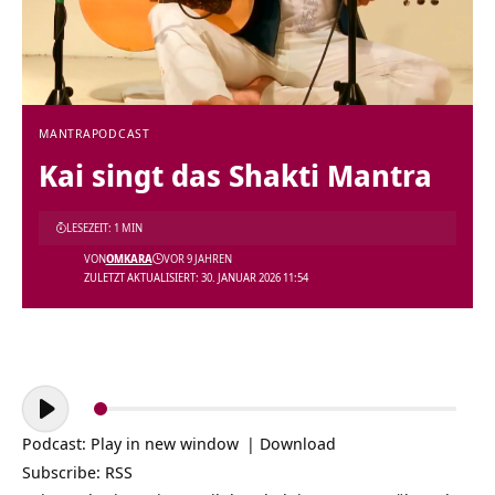
MANTRA
PODCAST
Kai singt das Shakti Mantra
LESEZEIT: 1 MIN
VON
OMKARA
VOR 9 JAHREN
ZULETZT AKTUALISIERT: 30. JANUAR 2026 11:54
Audio-
Player
Podcast:
Play in new window
|
Download
Subscribe:
RSS