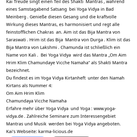
Kai Treude singt einen Teil des
Shakti
Mantras
, während
eines Samstagabend
Satsang
bei
Yoga Vidya in Bad
Meinberg
. Genieße diesen Gesang und die kraftvolle
Wirkung dieses Mantras, es harmonisiert und regt alle
feinstofflichen
Chakras
an. Aim ist das Bija Mantra von
Saraswati
. Hrim ist das
Bija
Mantra von
Durga
. Klim ist das
Bija Mantra von
Lakshmi
. Chamunda ist schließlich ein
Name von
Kali
. Bei
Yoga Vidya
wird das Mantra „Om Aim
Hrim Klim Chamundaye Vicche Namaha“ als Shakti Mantra
bezeichnet.
Du findest es im
Yoga Vidya Kirtanheft
unter den Namah
Kirtans als Nummer 4:
Om Aim Hrim Klim
Chamundaya Vicche Namaha
Erfahre mehr über
Yoga Vidya
und
Yoga
:
www.yoga-
vidya.de
. Zahlreiche Seminare zum
Interessengebiet
Mantras und Musik
werden bei Yoga Vidya angeboten.
Kai’s Webseite: karma-licious.de