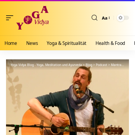
Aa
Größenänderun
Home
News
Yoga & Spiritualität
Health & Food
Yoga Vidya Blog - Yoga, Meditation und Ayurveda
>
Blog
>
Podcast
>
Mantra
>
Kai si