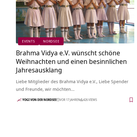
EVENTS
NORDSEE
Brahma Vidya e.V. wünscht schöne
Weihnachten und einen besinnlichen
Jahresausklang
Liebe Mitglieder des Brahma Vidya e.V., Liebe Spender
und Freunde, wir möchten…
YOGI VON DER NORDSEE
VOR 17 JAHREN
426 VIEWS