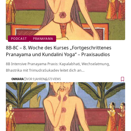
PODCAST
PRANAYAMA
8B-8C – 8. Woche des Kurses „Fortgeschrittenes
Pranayama und Kundalini Yoga“ – Praxisaudios
8B Intensive Pranayama Praxis: Kapalabhati, Wechselatmung,
Bhastrika mit TrimudraSukadev leitet dich an…
OMKARA
VOR 9 JAHREN
573 VIEWS