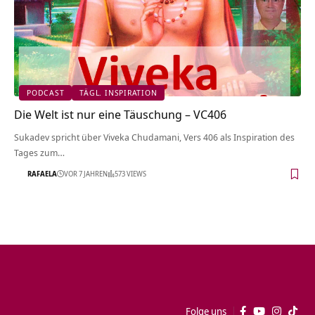
PODCAST
TÄGL. INSPIRATION
Die Welt ist nur eine Täuschung – VC406
Sukadev spricht über Viveka Chudamani, Vers 406 als Inspiration des
Tages zum…
RAFAELA
VOR 7 JAHREN
573 VIEWS
Folge uns