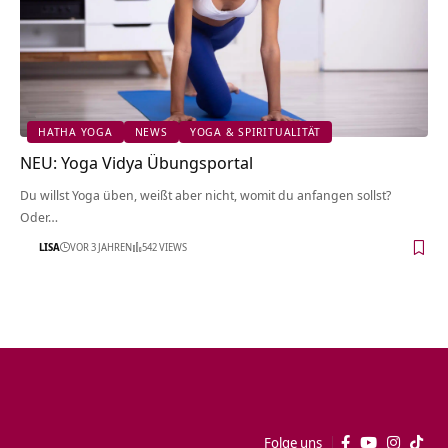
HATHA YOGA
NEWS
YOGA & SPIRITUALITÄT
NEU: Yoga Vidya Übungsportal
Du willst Yoga üben, weißt aber nicht, womit du anfangen sollst?
Oder…
LISA
VOR 3 JAHREN
542 VIEWS
Folge uns