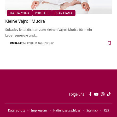
HATHA YOGA
PODCAST
PRANAYAMA
Kleine Vajroli Mudra
Sukadev leitet dich an zum kleinen Vajroli Mudra für mehr
Lebensenergie und…
OMKARA
VOR 9 JAHREN
589 VIEWS
Folge uns
Datenschutz
Impressum
Haftungsausschluss
Sitemap
RSS