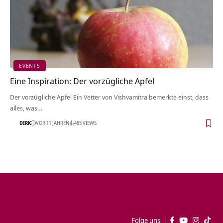
EVENTS
Eine Inspiration: Der vorzügliche Apfel
Der vorzügliche Apfel Ein Vetter von Vishvamitra bemerkte einst, dass
alles, was…
DIRK
VOR 11 JAHREN
485 VIEWS
Folge uns