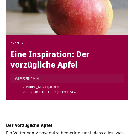
EVENTS
Eine Inspiration: Der
vorzügliche Apfel
LESEZEIT: 0 MIN
VON
DIRK
VOR 11 JAHREN
ZULETZT AKTUALISIERT: 3. JULI 2018 14:26
Der vorzügliche Apfel
Ein Vetter von Vishvamitra bemerkte einst, dass alles, was