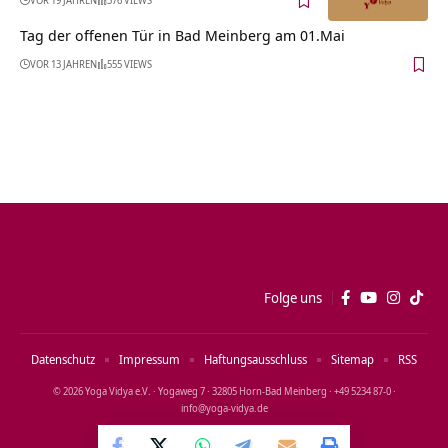
Tag der offenen Tür in Bad Meinberg am 01.Mai
VOR 13 JAHREN
555 VIEWS
Folge uns
Datenschutz
Impressum
Haftungsausschluss
Sitemap
RSS
© 2026 Yoga Vidya e.V. · Yogaweg 7 · 32805 Horn‑Bad Meinberg · +49 5234 87‑0 ·
info@yoga‑vidya.de