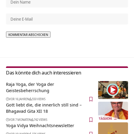
Alternative:
Das könnte dich auch interessieren
Raja Yoga, der Yoga der
Geistesbeherrschung
VOR 16 JAHREN
550 VIEWS
Gott liebt die, die innerlich still sind –
Bhagavad Gita XII 18
VOR 7 MONATEN
742 VIEWS
Yoga Vidya Weihnachtsnewsletter
VOR 19 JAHREN
376 VIEWS