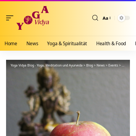
Aa
Größenänderun
Home
News
Yoga & Spiritualität
Health & Food
Yoga Vidya Blog - Yoga, Meditation und Ayurveda
>
Blog
>
News
>
Events
>
Eine Insp