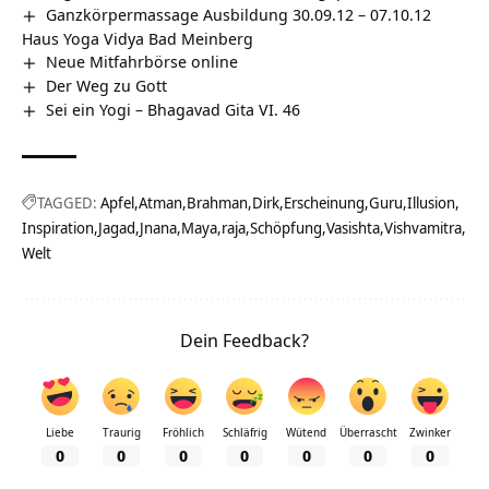
Ganzkörpermassage Ausbildung 30.09.12 – 07.10.12
Haus Yoga Vidya Bad Meinberg
Neue Mitfahrbörse online
Der Weg zu Gott
Sei ein Yogi – Bhagavad Gita VI. 46
TAGGED:
Apfel
Atman
Brahman
Dirk
Erscheinung
Guru
Illusion
Inspiration
Jagad
Jnana
Maya
raja
Schöpfung
Vasishta
Vishvamitra
Welt
Dein Feedback?
Liebe
Traurig
Fröhlich
Schläfrig
Wütend
Überrascht
Zwinker
0
0
0
0
0
0
0