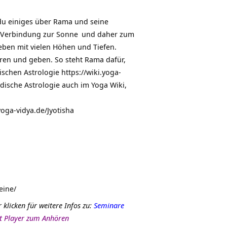
Hoch/Runter
benutzen,
 du einiges über Rama und seine
um
n Verbindung zur
Sonne
und daher zum
die
Leben mit vielen Höhen und Tiefen.
Lautstärke
ren und geben. So steht Rama dafür,
zu
ischen Astrologie
https://wiki.yoga-
regeln.
ndische Astrologie auch im Yoga Wiki,
.yoga-vidya.de/Jyotisha
eine/
r klicken für weitere Infos zu:
Seminare
it Player zum Anhören