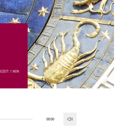
EZEIT: 1 MIN
00:00
Pfeiltasten