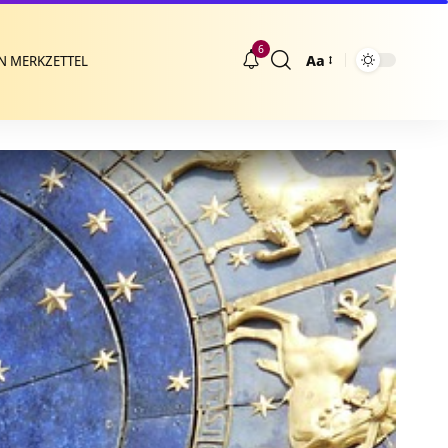
6
Aa
N MERKZETTEL
Größenänderung