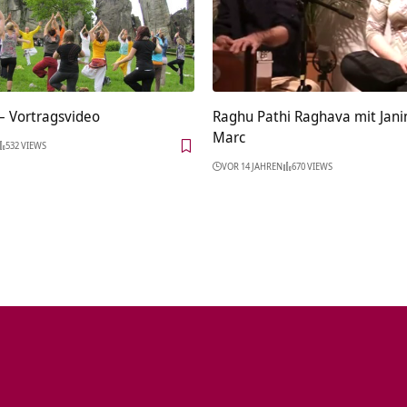
aderborn‏‎ – Vortragsvideo
Raghu Pathi Raghava mit Jani
Marc
532 VIEWS
VOR 14 JAHREN
670 VIEWS