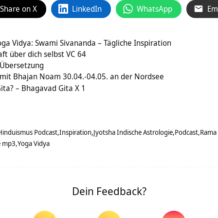
Share on X
LinkedIn
WhatsApp
Em
Yoga Vidya: Swami Sivananda – Tägliche Inspiration
t über dich selbst VC 64
Übersetzung
r mit Bhajan Noam 30.04.-04.05. an der Nordsee
ita? – Bhagavad Gita X 1
Hinduismus Podcast
Inspiration
Jyotsha Indische Astrologie
Podcast
Rama 
e mp3
Yoga Vidya
Dein Feedback?