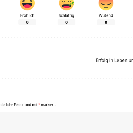
Fröhlich
Schläfrig
Wütend
0
0
0
Erfolg in Leben u
rderliche Felder sind mit
*
markiert.