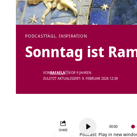
PODCAST
TÄGL. INSPIRATION
Sonntag ist Ra
VON
RAFAELA
VOR 9 JAHREN
ZULETZT AKTUALISIERT: 9. FEBRUAR 2026 12:39
Audio-
00:00
Player
SHARE
Podcast:
Play in new wind