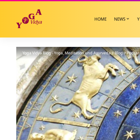
HOME
NEWS
Y
Yoga Vidya Blog - Yoga, Meditation und Ayurveda
>
Blog
>
Podcas