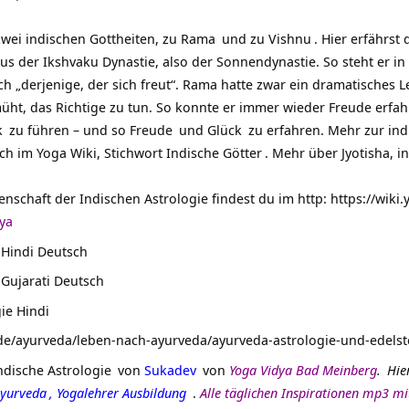
zwei indischen Gottheiten, zu
Rama
und zu
Vishnu
. Hier erfährst
 der Ikshvaku Dynastie, also der Sonnendynastie. So steht er i
h „derjenige, der sich freut“. Rama hatte zwar ein dramatisches 
ht, das Richtige zu tun. So konnte er immer wieder Freude erfah
k
zu führen – und so
Freude
und
Glück
zu erfahren. Mehr zur ind
ch im Yoga Wiki, Stichwort
Indische Götter
. Mehr über Jyotisha, i
nschaft der Indischen Astrologie findest du im http:
https://wiki
dya
 Hindi Deutsch
 Gujarati Deutsch
ie Hindi
de/ayurveda/leben-nach-ayurveda/ayurveda-astrologie-und-edelst
Indische Astrologie
von
Sukadev
von
Yoga Vidya Bad Meinberg
.
Hie
yurveda
,
Yogalehrer Ausbildung
.
Alle täglichen Inspirationen mp3 m