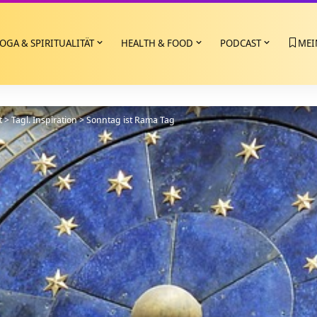
OGA & SPIRITUALITÄT
HEALTH & FOOD
PODCAST
MEI
t
>
Tägl. Inspiration
>
Sonntag ist Rama Tag