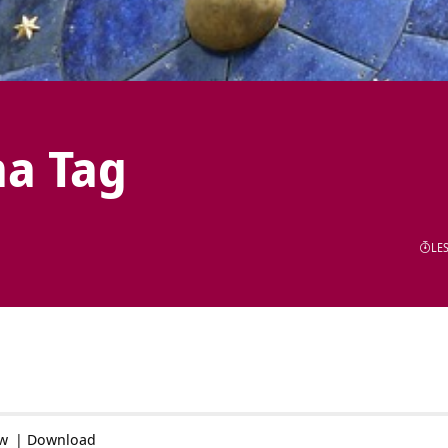
ma Tag
LES
ow
|
Download