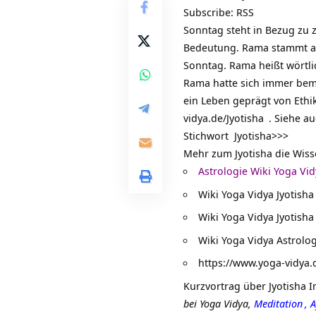
Subscribe:
RSS
Sonntag steht in Bezug zu 
Bedeutung. Rama stammt aus
Sonntag. Rama heißt wörtlic
Rama hatte sich immer bemü
ein Leben geprägt von
Ethi
vidya.de/Jyotisha
. Siehe au
Stichwort
Jyotisha>>>
Mehr zum Jyotisha die Wisse
Astrologie Wiki Yoga Vi
Wiki Yoga Vidya Jyotisha
Wiki Yoga Vidya Jyotisha
Wiki Yoga Vidya Astrolog
https://www.yoga-vidya.
Kurzvortrag über
Jyotisha 
bei Yoga Vidya,
Meditation
,
A