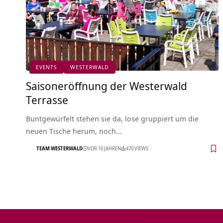
EVENTS
WESTERWALD
Saisoneröffnung der Westerwald
Terrasse
Buntgewürfelt stehen sie da, lose gruppiert um die
neuen Tische herum, noch…
TEAM WESTERWALD
VOR 10 JAHREN
470 VIEWS