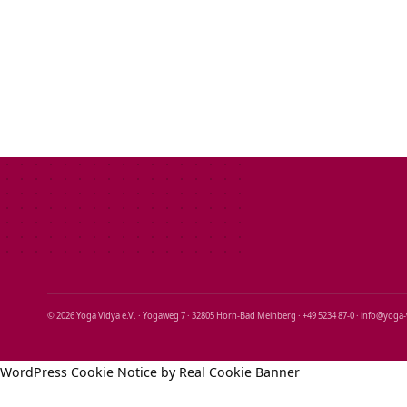
© 2026 Yoga Vidya e.V. · Yogaweg 7 · 32805 Horn‑Bad Meinberg · +49 5234 87‑0 · info@yoga
WordPress Cookie Notice by Real Cookie Banner