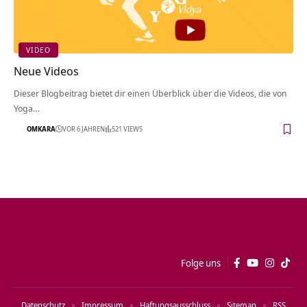
VIDEO
Neue Videos
Dieser Blogbeitrag bietet dir einen Überblick über die Videos, die von
Yoga…
OMKARA
VOR 6 JAHREN
521 VIEWS
Folge uns
Datenschutz
Impressum
Haftungsausschluss
Sitemap
RSS