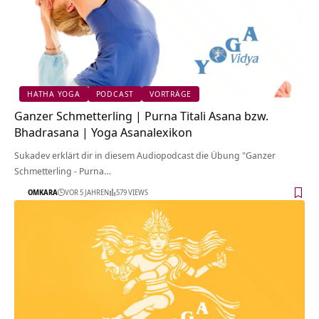
HATHA YOGA
PODCAST
VORTRÄGE
Ganzer Schmetterling | Purna Titali Asana bzw.
Bhadrasana | Yoga Asanalexikon
Sukadev erklärt dir in diesem Audiopodcast die Übung "Ganzer
Schmetterling - Purna…
OMKARA
VOR 5 JAHREN
579 VIEWS