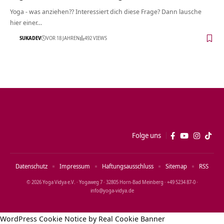
Yoga - was anziehen?? Interessiert dich diese Frage? Dann lausche
hier einer…
SUKADEV
VOR 18 JAHREN
492 VIEWS
Folge uns
Datenschutz
Impressum
Haftungsausschluss
Sitemap
RSS
© 2026 Yoga Vidya e.V. · Yogaweg 7 · 32805 Horn‑Bad Meinberg · +49 5234 87‑0 ·
info@yoga‑vidya.de
WordPress Cookie Notice by Real Cookie Banner