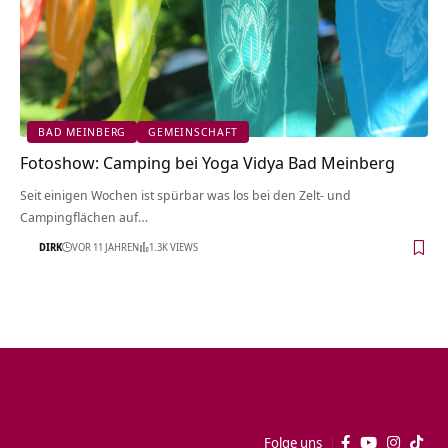
BAD MEINBERG
GEMEINSCHAFT
Fotoshow: Camping bei Yoga Vidya Bad Meinberg
Seit einigen Wochen ist spürbar was los bei den Zelt- und
Campingflächen auf…
DIRK
VOR 11 JAHREN
1.3K VIEWS
Folge uns