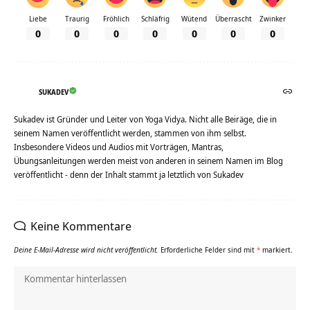
Liebe
Traurig
Fröhlich
Schläfrig
Wütend
Überrascht
Zwinker
0
0
0
0
0
0
0
SUKADEV
Sukadev ist Gründer und Leiter von Yoga Vidya. Nicht alle Beiräge, die in
seinem Namen veröffentlicht werden, stammen von ihm selbst.
Insbesondere Videos und Audios mit Vorträgen, Mantras,
Übungsanleitungen werden meist von anderen in seinem Namen im Blog
veröffentlicht - denn der Inhalt stammt ja letztlich von Sukadev
Keine Kommentare
Deine E-Mail-Adresse wird nicht veröffentlicht.
Erforderliche Felder sind mit
*
markiert.