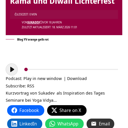
Rama und Diwali Lichterfest
LESEZEIT: 0 MIN
VON
SUKADEV
VOR 18 JAHREN
ZULETZT AKTUALISIERT: 18. MÄRZ 2026 11:01
Blog YV orange gelb rot
Audio-
Player
Podcast:
Play in new window
|
Download
Subscribe:
RSS
Kurzvortrag von
Sukadev
als Inspiration des Tages
Seminare bei Yoga Vidya…
Facebook
Share on X
LinkedIn
WhatsApp
Email